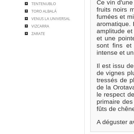
Ce vin d'une
TENTENUBLO
fruits noirs
TORO ALBALÁ
fumées et mi
VENUS LA UNIVERSAL
aromatique. 
VIZCARRA
amplitude et
ZARATE
et une point
sont fins e
intense et un
Il est issu d
de vignes plu
tressés de p
de la Orotava
le respect de
primaire des
fûts de chêne
A déguster a