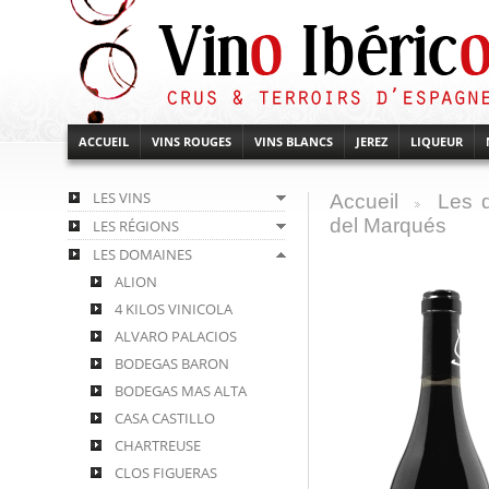
ACCUEIL
VINS ROUGES
VINS BLANCS
JEREZ
LIQUEUR
LES VINS
Accueil
Les 
>
del Marqués
LES RÉGIONS
LES DOMAINES
ALION
4 KILOS VINICOLA
ALVARO PALACIOS
BODEGAS BARON
BODEGAS MAS ALTA
CASA CASTILLO
CHARTREUSE
CLOS FIGUERAS