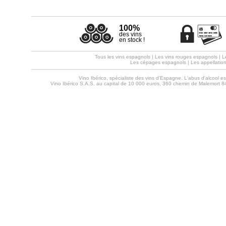
100%
des vins
en stock !
Tous les vins espagnols
|
Les vins rouges espagnols
|
L
Les cépages espagnols
|
Les appellatio
Vino Ibérico, spécialiste des vins d'Espagne. L'abus d'alcool 
Vino Ibérico S.A.S. au capital de 10 000 euros, 360 chemin de Malemort 8