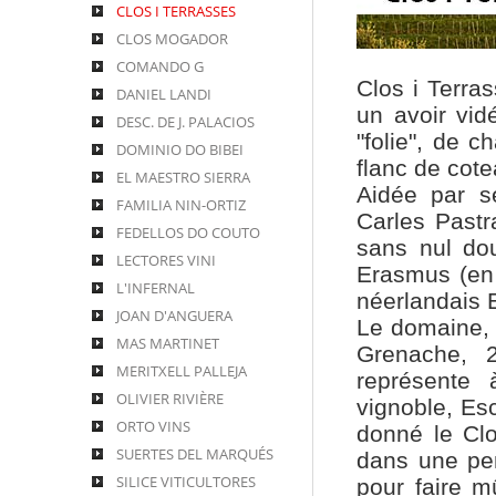
CLOS I TERRASSES
CLOS MOGADOR
COMANDO G
Clos i Terra
DANIEL LANDI
un avoir vi
DESC. DE J. PALACIOS
"folie", de c
DOMINIO DO BIBEI
flanc de cote
EL MAESTRO SIERRA
Aidée par 
FAMILIA NIN-ORTIZ
Carles Past
FEDELLOS DO COUTO
sans nul do
LECTORES VINI
Erasmus (en r
L'INFERNAL
néerlandais 
JOAN D'ANGUERA
Le domaine, 
MAS MARTINET
Grenache, 
MERITXELL PALLEJA
représente 
OLIVIER RIVIÈRE
vignoble, Esc
ORTO VINS
donné le Cl
SUERTES DEL MARQUÉS
dans une pen
SILICE VITICULTORES
pour faire m