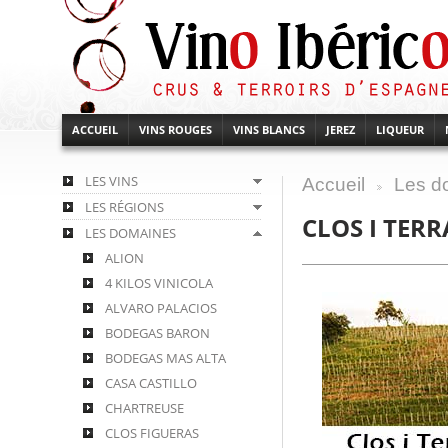
ACCUEIL
VINS ROUGES
VINS BLANCS
JEREZ
LIQUEUR
LES VINS
Accueil
Les d
>
LES RÉGIONS
CLOS I TERR
LES DOMAINES
ALION
4 KILOS VINICOLA
ALVARO PALACIOS
BODEGAS BARON
BODEGAS MAS ALTA
CASA CASTILLO
CHARTREUSE
CLOS FIGUERAS