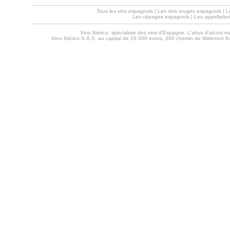
Tous les vins espagnols
|
Les vins rouges espagnols
|
L
Les cépages espagnols
|
Les appellatio
Vino Ibérico, spécialiste des vins d'Espagne. L'abus d'alcool 
Vino Ibérico S.A.S. au capital de 10 000 euros, 360 chemin de Malemort 8