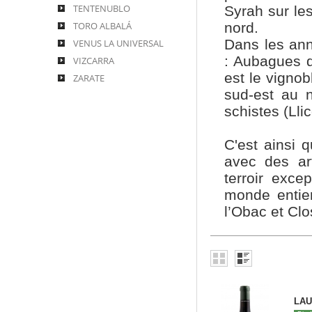
TENTENUBLO
Syrah sur le
TORO ALBALÁ
nord.
Dans les ann
VENUS LA UNIVERSAL
: Aubagues d
VIZCARRA
est le vignob
ZARATE
sud-est au n
schistes (Llic
C'est ainsi 
avec des ar
terroir exce
monde entie
l’Obac et Cl
LAU