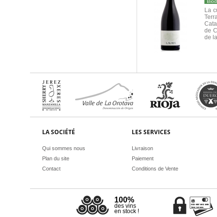
Bio
La c
Terr
Cata
de C
de l
LA SOCIÉTÉ
LES SERVICES
Qui sommes nous
Livraison
Plan du site
Paiement
Contact
Conditions de Vente
100%
des vins
en stock !