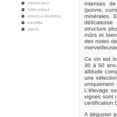
intenses de
TENTENUBLO
(poivre, cum
TORO ALBALÁ
minérales. 
VENUS LA UNIVERSAL
délicatesse
VIZCARRA
structure pl
ZARATE
mûrs et bien
des notes de
merveilleuse
Ce vin est i
30 à 50 ans.
altitude com
une sélectio
uniquement d
L'élevage se
vignes sont c
certificatio
A déguster a