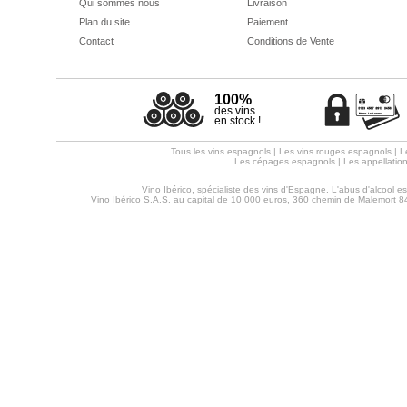
Qui sommes nous
Livraison
Plan du site
Paiement
Contact
Conditions de Vente
100%
des vins
en stock !
Tous les vins espagnols
|
Les vins rouges espagnols
|
L
Les cépages espagnols
|
Les appellatio
Vino Ibérico, spécialiste des vins d'Espagne. L'abus d'alcool 
Vino Ibérico S.A.S. au capital de 10 000 euros, 360 chemin de Malemort 8