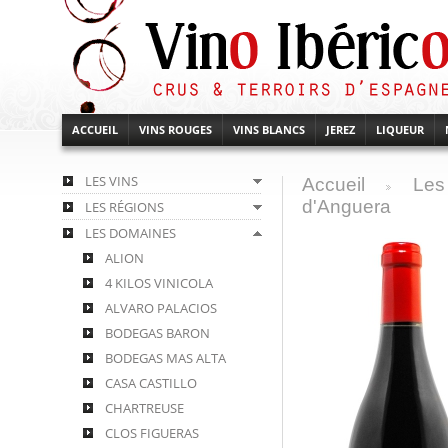
ACCUEIL
VINS ROUGES
VINS BLANCS
JEREZ
LIQUEUR
LES VINS
Accueil
Les
>
d'Anguera
LES RÉGIONS
LES DOMAINES
ALION
4 KILOS VINICOLA
ALVARO PALACIOS
BODEGAS BARON
BODEGAS MAS ALTA
CASA CASTILLO
CHARTREUSE
CLOS FIGUERAS