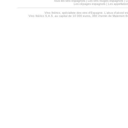
Tous les vins espagnols
|
Les vins rouges espagnols
|
L
Les cépages espagnols
|
Les appellatio
Vino Ibérico, spécialiste des vins d'Espagne. L'abus d'alcool 
Vino Ibérico S.A.S. au capital de 10 000 euros, 360 chemin de Malemort 8