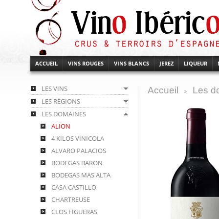
ACCUEIL
VINS ROUGES
VINS BLANCS
JEREZ
LIQUEUR
LES VINS
Accueil
Les d
>
LES RÉGIONS
LES DOMAINES
ALION
4 KILOS VINICOLA
ALVARO PALACIOS
BODEGAS BARON
BODEGAS MAS ALTA
CASA CASTILLO
CHARTREUSE
CLOS FIGUERAS