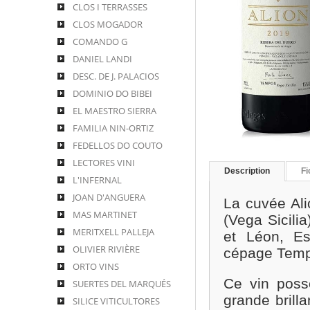
CLOS I TERRASSES
CLOS MOGADOR
COMANDO G
DANIEL LANDI
DESC. DE J. PALACIOS
DOMINIO DO BIBEI
EL MAESTRO SIERRA
FAMILIA NIN-ORTIZ
FEDELLOS DO COUTO
LECTORES VINI
Description
Fi
L'INFERNAL
JOAN D'ANGUERA
La cuvée Al
MAS MARTINET
(Vega Sicilia
MERITXELL PALLEJA
et Léon
, E
OLIVIER RIVIÈRE
cépage Tempr
ORTO VINS
Ce vin poss
SUERTES DEL MARQUÉS
grande brill
SILICE VITICULTORES