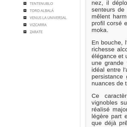
nez, il dépl
TENTENUBLO
senteurs de 
TORO ALBALÁ
mêlent harm
VENUS LA UNIVERSAL
profil corsé
VIZCARRA
moka.
ZARATE
En bouche, l
richesse alc
élégance et 
une grande f
idéal entre l
persistance 
nuances de to
Ce caractèr
vignobles su
réalisé majo
légère part 
que déjà pr